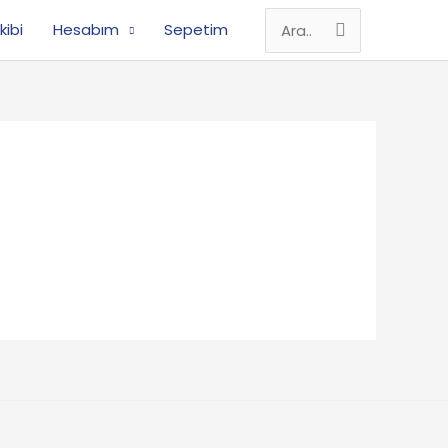
kibi
Hesabım
Sepetim
Search
for: