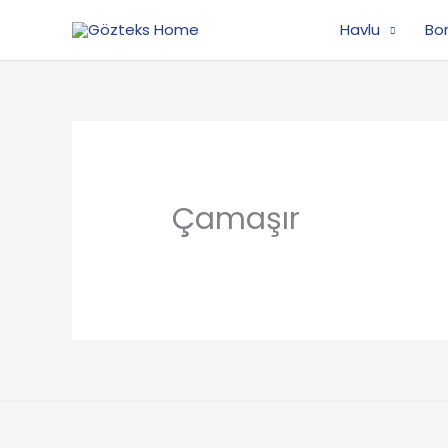
İçeriğe
Havlu
Bo
atla
Çamaşır