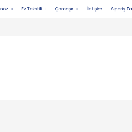
rnoz
Ev Tekstili
Çamaşır
İletişim
Sipariş Ta