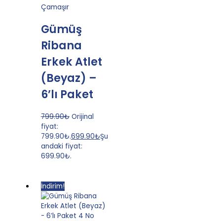
Çamaşır
Gümüş
Ribana
Erkek Atlet
(Beyaz) –
6’lı Paket
799.90
₺
Orijinal
fiyat:
799.90₺.
699.90
₺
Şu
andaki fiyat:
699.90₺.
İndirim!