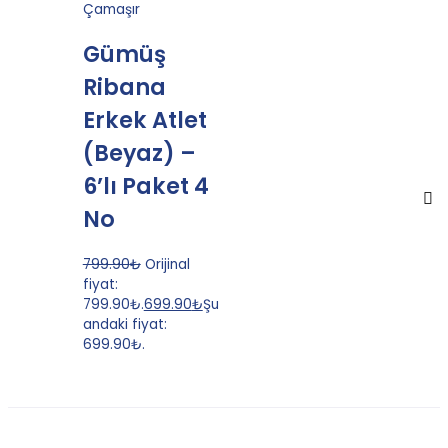
Çamaşır
Gümüş
Ribana
Erkek Atlet
(Beyaz) –
6’lı Paket 4
No
799.90
₺
Orijinal
fiyat:
799.90₺.
699.90
₺
Şu
andaki fiyat:
699.90₺.