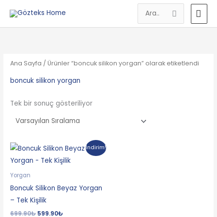
İçeriğe
AN
Search
atla
MEN
for:
Ana Sayfa
/ Ürünler “boncuk silikon yorgan” olarak etiketlendi
boncuk silikon yorgan
Tek bir sonuç gösteriliyor
Orijinal
Şu
İndirim!
fiyat:
andaki
699.90₺.
fiyat:
599.90₺.
Yorgan
Boncuk Silikon Beyaz Yorgan
– Tek Kişilik
699.90
₺
599.90
₺