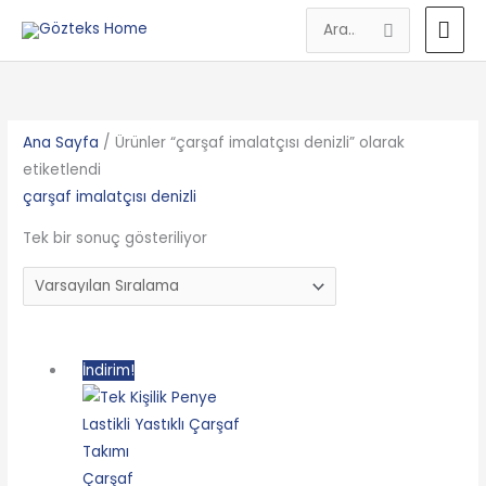
İçeriğe
AN
Search
atla
for:
ME
Ana Sayfa
/ Ürünler “çarşaf imalatçısı denizli” olarak
etiketlendi
çarşaf imalatçısı denizli
Tek bir sonuç gösteriliyor
Orijinal
Şu
İndirim!
fiyat:
andaki
399.90₺.
fiyat:
299.90₺.
Çarşaf