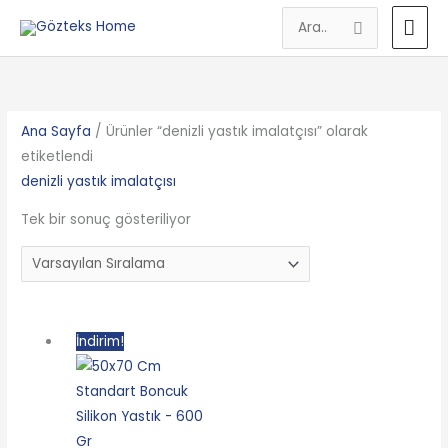
İçeriğe
AN
Search
atla
for:
ME
Ana Sayfa
/ Ürünler “denizli yastık imalatçısı” olarak
etiketlendi
denizli yastık imalatçısı
Tek bir sonuç gösteriliyor
Orijinal
Şu
İndirim!
fiyat:
andaki
249.90₺.
fiyat:
199.90₺.