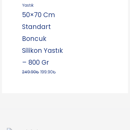
Yastık
50×70 Cm
Standart
Boncuk
Silikon Yastık
– 800 Gr
249.90
₺
199.90
₺