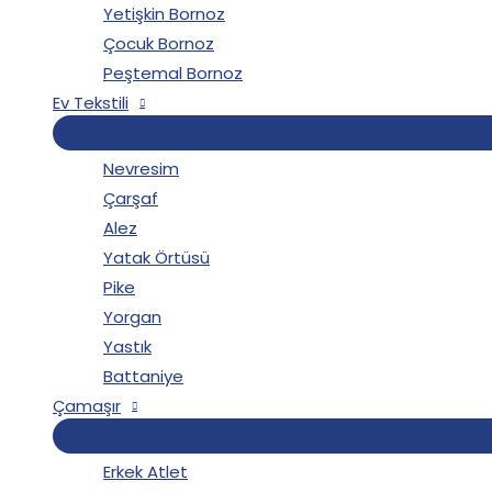
Yetişkin Bornoz
Çocuk Bornoz
Peştemal Bornoz
Ev Tekstili
Nevresim
Çarşaf
Alez
Yatak Örtüsü
Pike
Yorgan
Yastık
Battaniye
Çamaşır
Erkek Atlet