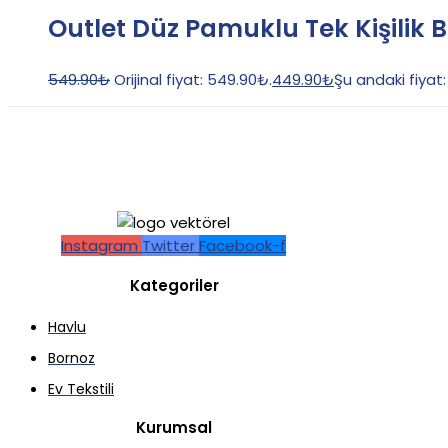
Outlet Düz Pamuklu Tek Kişilik B
549.90
₺
Orijinal fiyat: 549.90₺.
449.90
₺
Şu andaki fiyat
Instagram
Twitter
Facebook-f
Kategoriler
Havlu
Bornoz
Ev Tekstili
Kurumsal