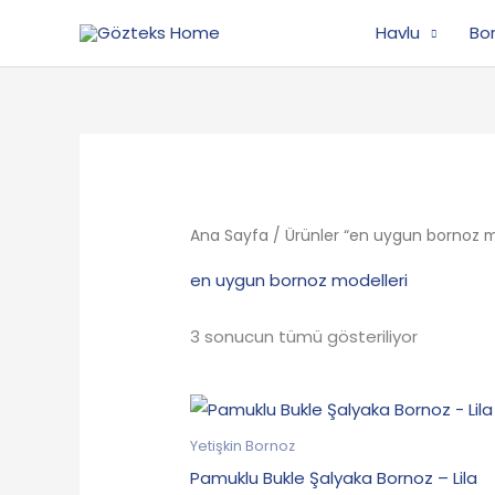
İçeriğe
Havlu
Bo
atla
Ana Sayfa
/ Ürünler “en uygun bornoz mo
en uygun bornoz modelleri
3 sonucun tümü gösteriliyor
Orijinal
Şu
fiyat:
andaki
599.90₺.
fiyat:
Yetişkin Bornoz
499.90₺.
Pamuklu Bukle Şalyaka Bornoz – Lila