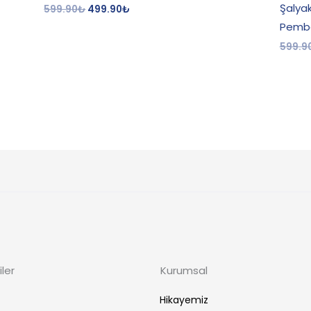
Şalya
599.90
₺
499.90
₺
Pemb
599.9
ler
Kurumsal
Hikayemiz