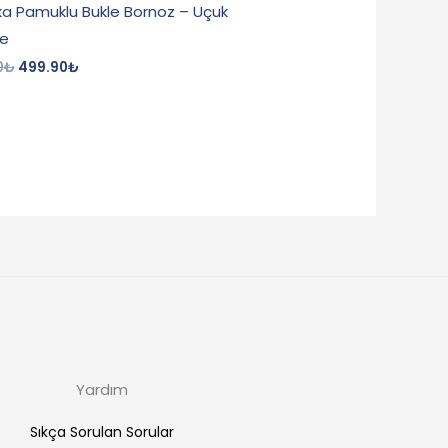
ka Pamuklu Bukle Bornoz – Uçuk
e
0
₺
499.90
₺
Yardım
Sıkça Sorulan Sorular