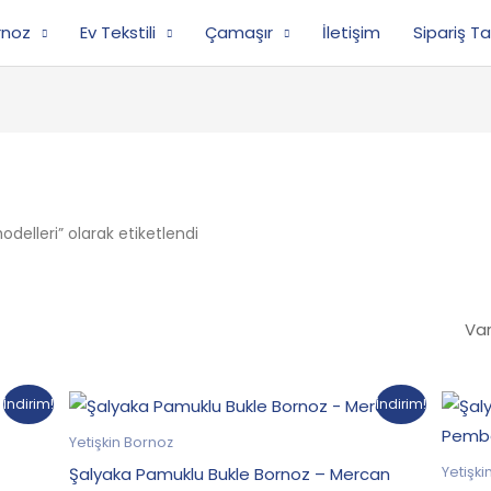
rnoz
Ev Tekstili
Çamaşır
İletişim
Sipariş Ta
delleri” olarak etiketlendi
Orijinal
Şu
İndirim!
İndirim!
fiyat:
andaki
599.90₺.
fiyat:
Yetişkin Bornoz
499.90₺.
Şalyaka Pamuklu Bukle Bornoz – Mercan
Yetişki