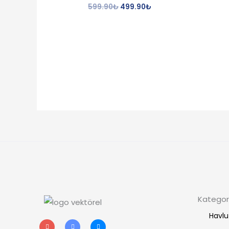
599.90
₺
499.90
₺
Kategori
Havlu
I
T
F
n
w
a