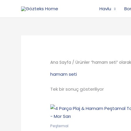
İçeriğe
Havlu
Bo
atla
Ana Sayfa
/ Ürünler “hamam seti” olarak
hamam seti
Tek bir sonuç gösteriliyor
Orijinal
Şu
fiyat:
andaki
199.90₺.
fiyat:
149.90₺.
Peştemal