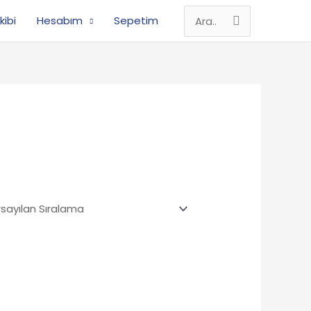
kibi
Hesabım
Sepetim
Search
for: