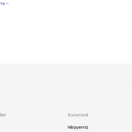
mı –
ler
Kurumsal
Hikayemiz