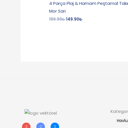
4 Parça Plaj & Hamam Peştamal Takı
Mor Sarı
199.90
₺
149.90
₺
Kategori
Havlu
I
T
F
n
w
a