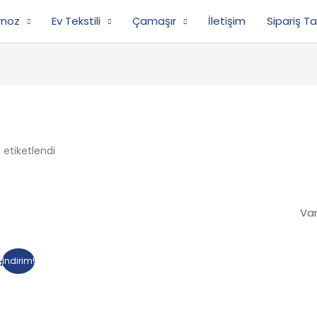
rnoz
Ev Tekstili
Çamaşır
İletişim
Sipariş Ta
 etiketlendi
İndirim!