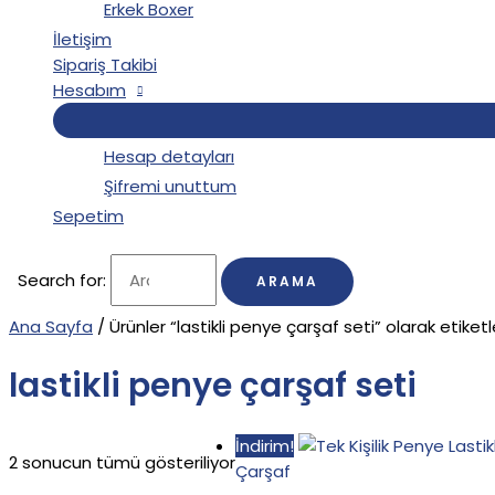
Erkek Boxer
İletişim
Sipariş Takibi
Hesabım
Hesap detayları
Şifremi unuttum
Sepetim
Search for:
Ana Sayfa
/ Ürünler “lastikli penye çarşaf seti” olarak etiket
lastikli penye çarşaf seti
İndirim!
2 sonucun tümü gösteriliyor
Çarşaf