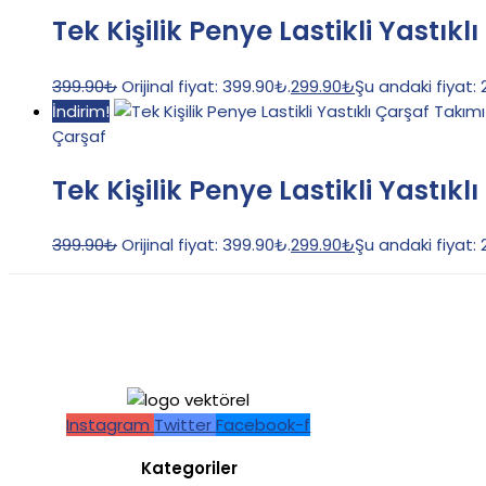
Tek Kişilik Penye Lastikli Yastıkl
399.90
₺
Orijinal fiyat: 399.90₺.
299.90
₺
Şu andaki fiyat:
İndirim!
Çarşaf
Tek Kişilik Penye Lastikli Yastıkl
399.90
₺
Orijinal fiyat: 399.90₺.
299.90
₺
Şu andaki fiyat:
Instagram
Twitter
Facebook-f
Kategoriler