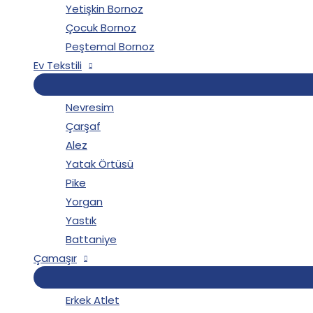
Yetişkin Bornoz
Çocuk Bornoz
Peştemal Bornoz
Ev Tekstili
Nevresim
Çarşaf
Alez
Yatak Örtüsü
Pike
Yorgan
Yastık
Battaniye
Çamaşır
Erkek Atlet