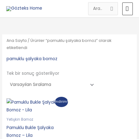
İçeriğe
AN
Search
atla
MEN
for:
Ana Sayfa
/ Ürünler “pamuklu şalyaka bornoz” olarak
etiketlendi
pamuklu şalyaka bornoz
Tek bir sonuç gösteriliyor
Orijinal
Şu
İndirim!
fiyat:
andaki
599.90₺.
fiyat:
499.90₺.
Yetişkin Bornoz
Pamuklu Bukle Şalyaka
Bornoz – Lila