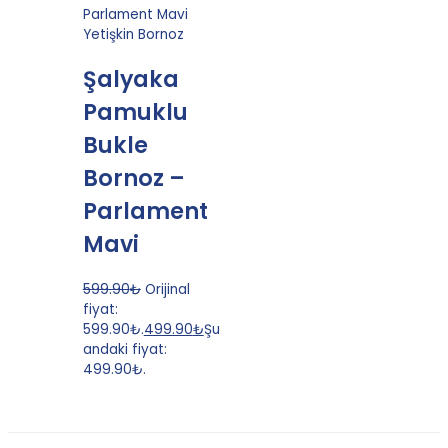
Yetişkin Bornoz
Şalyaka
Pamuklu
Bukle
Bornoz –
Parlament
Mavi
599.90
₺
Orijinal
fiyat:
599.90₺.
499.90
₺
Şu
andaki fiyat:
499.90₺.