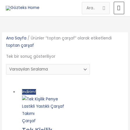
İçeriğe
AN
Search
atla
for:
ME
Ana Sayfa
/ Ürünler “toptan çarşaf” olarak etiketlendi
toptan çarşaf
Tek bir sonuç gösteriliyor
Orijinal
Şu
İndirim!
fiyat:
andaki
399.90₺.
fiyat:
299.90₺.
Çarşaf