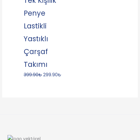
Tek Kişilik
Penye
Lastikli
Yastıklı
Çarşaf
Takımı
399.90
₺
299.90
₺