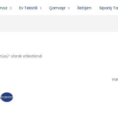
rnoz
Ev Tekstili
Çamaşır
İletişim
Sipariş Ta
örtüsü” olarak etiketlendi
İndirim!