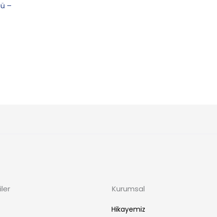
sü –
ler
Kurumsal
Hikayemiz