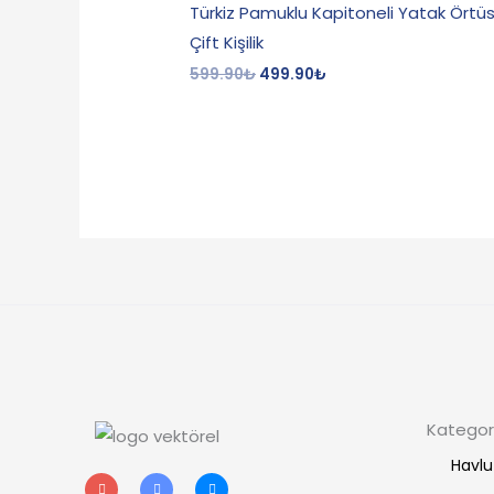
Türkiz Pamuklu Kapitoneli Yatak Örtü
Çift Kişilik
599.90
₺
499.90
₺
Kategori
Havlu
I
T
F
n
w
a