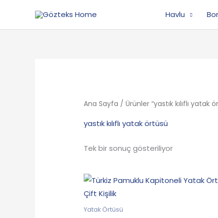
İçeriğe
Havlu
Bo
atla
Ana Sayfa
/ Ürünler “yastık kılıflı yatak 
yastık kılıflı yatak örtüsü
Tek bir sonuç gösteriliyor
Orijinal
Şu
fiyat:
andaki
599.90₺.
fiyat:
499.90₺.
Yatak Örtüsü