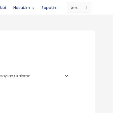
kibi
Hesabım
Sepetim
Search
for: