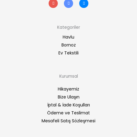
n
w
a
s
i
c
t
t
e
a
t
b
g
e
o
r
r
o
a
k
m
-
Kategoriler
f
Havlu
Bornoz
Ev Tekstili
Kurumsal
Hikayemiz
Bize Ulaşın
İptal & İade Koşulları
Ödeme ve Teslimat
Mesafeli Satış Sözleşmesi