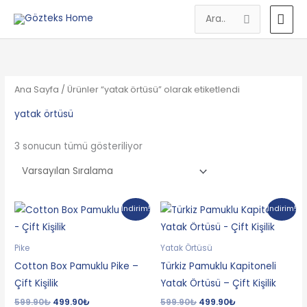
İçeriğe
AN
Search
atla
MEN
for:
Ana Sayfa
/ Ürünler “yatak örtüsü” olarak etiketlendi
yatak örtüsü
3 sonucun tümü gösteriliyor
Orijinal
Şu
Orijinal
Şu
İndirim!
İndirim!
fiyat:
andaki
fiyat:
andaki
599.90₺.
fiyat:
599.90₺.
fiyat:
499.90₺.
499.90₺.
Pike
Yatak Örtüsü
Cotton Box Pamuklu Pike –
Türkiz Pamuklu Kapitoneli
Çift Kişilik
Yatak Örtüsü – Çift Kişilik
599.90
₺
499.90
₺
599.90
₺
499.90
₺