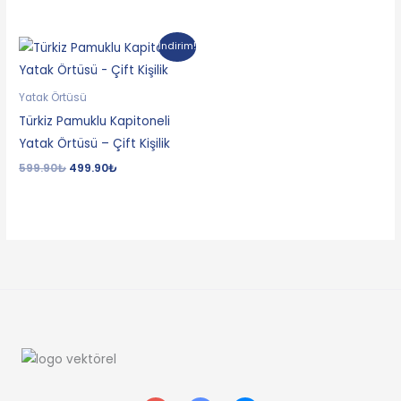
Orijinal
Şu
İndirim!
fiyat:
andaki
599.90₺.
fiyat:
499.90₺.
Yatak Örtüsü
Türkiz Pamuklu Kapitoneli
Yatak Örtüsü – Çift Kişilik
599.90
₺
499.90
₺
I
T
F