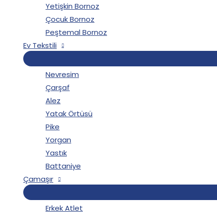
Yetişkin Bornoz
Çocuk Bornoz
Peştemal Bornoz
Ev Tekstili
Nevresim
Çarşaf
Alez
Yatak Örtüsü
Pike
Yorgan
Yastık
Battaniye
Çamaşır
Erkek Atlet