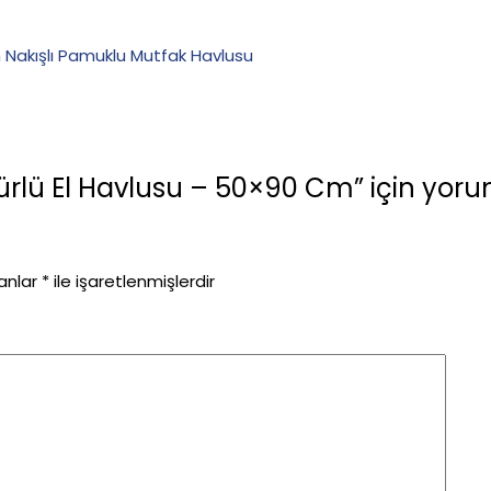
lü El Havlusu – 50×90 Cm” için yorum 
lanlar
*
ile işaretlenmişlerdir