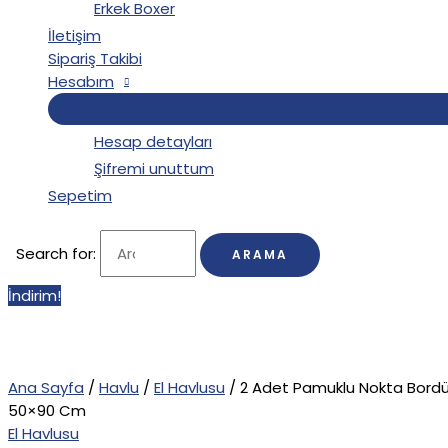
Erkek Boxer
İletişim
Sipariş Takibi
Hesabım
Hesap detayları
Şifremi unuttum
Sepetim
Search for:
İndirim!
Ana Sayfa
/
Havlu
/
El Havlusu
/ 2 Adet Pamuklu Nokta Bordür
50×90 Cm
El Havlusu