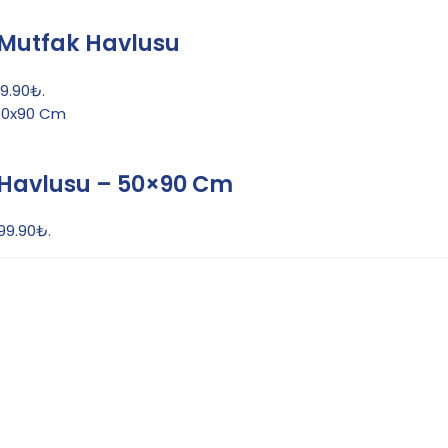
 Mutfak Havlusu
49.90₺.
 Havlusu – 50×90 Cm
199.90₺.