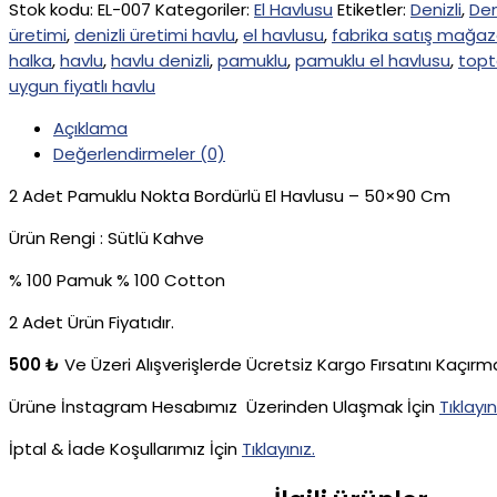
Stok kodu:
EL-007
Kategoriler:
El Havlusu
Etiketler:
Denizli
,
Den
üretimi
,
denizli üretimi havlu
,
el havlusu
,
fabrika satış mağaz
halka
,
havlu
,
havlu denizli
,
pamuklu
,
pamuklu el havlusu
,
topt
uygun fiyatlı havlu
Açıklama
Değerlendirmeler (0)
2 Adet Pamuklu Nokta Bordürlü El Havlusu – 50×90 Cm
Ürün Rengi : Sütlü Kahve
% 100 Pamuk % 100 Cotton
2 Adet Ürün Fiyatıdır.
500 ₺
Ve Üzeri Alışverişlerde Ücretsiz Kargo Fırsatını Kaçırm
Ürüne İnstagram Hesabımız Üzerinden Ulaşmak İçin
Tıklayın
İptal & İade Koşullarımız İçin
Tıklayınız.