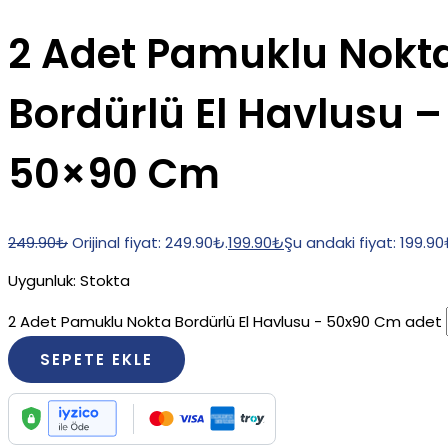
2 Adet Pamuklu Nokt
Bordürlü El Havlusu –
50×90 Cm
249.90
₺
Orijinal fiyat: 249.90₺.
199.90
₺
Şu andaki fiyat: 199.90
Uygunluk:
Stokta
2 Adet Pamuklu Nokta Bordürlü El Havlusu - 50x90 Cm adet
SEPETE EKLE