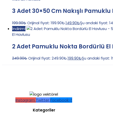
3 Adet 30×50 Cm Nakışlı Pamuklu
199.90
₺
Orijinal fiyat: 199.90₺.
149.90
₺
Şu andaki fiyat: 1
İndirim!
El Havlusu
2 Adet Pamuklu Nokta Bordürlü El
249.90
₺
Orijinal fiyat: 249.90₺.
199.90
₺
Şu andaki fiyat: 
Instagram
Twitter
Facebook-f
Kategoriler