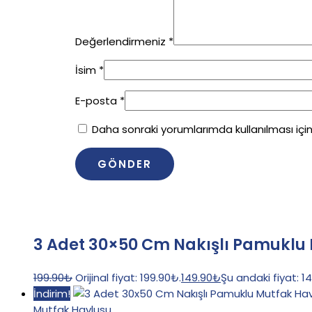
Değerlendirmeniz
*
İsim
*
E-posta
*
Daha sonraki yorumlarımda kullanılması içi
3 Adet 30×50 Cm Nakışlı Pamuklu
199.90
₺
Orijinal fiyat: 199.90₺.
149.90
₺
Şu andaki fiyat: 1
İndirim!
Mutfak Havlusu