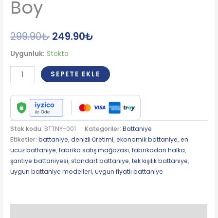
Boy
299.90
₺
249.90
₺
Uygunluk:
Stokta
SEPETE EKLE
Stok kodu:
BTTNY-001
Kategoriler:
Battaniye
Etiketler:
battaniye
,
denizli üretimi
,
ekonomik battaniye
,
en
ucuz battaniye
,
fabrika satış mağazası
,
fabrikadan halka
,
şantiye battaniyesi
,
standart battaniye
,
tek kişilik battaniye
,
uygun battaniye modelleri
,
uygun fiyatlı battaniye
Açıklama