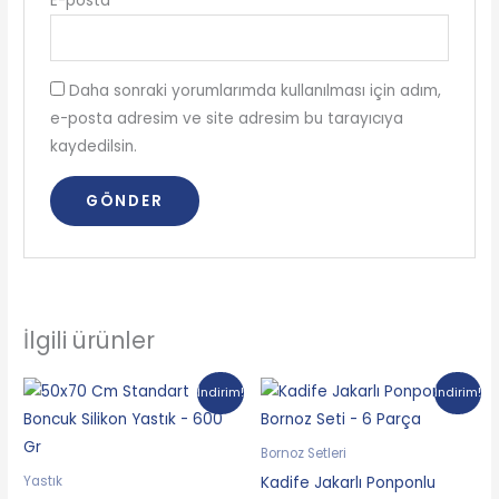
E-posta
*
Daha sonraki yorumlarımda kullanılması için adım,
e-posta adresim ve site adresim bu tarayıcıya
kaydedilsin.
İlgili ürünler
Orijinal
Şu
Orijinal
Şu
İndirim!
İndirim!
fiyat:
andaki
fiyat:
andaki
249.90₺.
fiyat:
2,499.90₺.
fiyat:
199.90₺.
1,999.90₺.
Bornoz Setleri
Kadife Jakarlı Ponponlu
Yastık