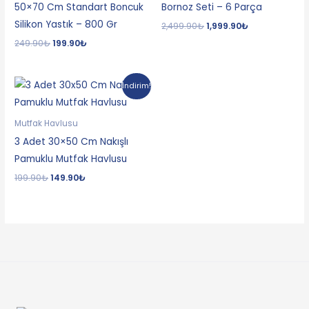
50×70 Cm Standart Boncuk
Bornoz Seti – 6 Parça
Silikon Yastık – 800 Gr
2,499.90
₺
1,999.90
₺
249.90
₺
199.90
₺
Orijinal
Şu
İndirim!
fiyat:
andaki
199.90₺.
fiyat:
149.90₺.
Mutfak Havlusu
3 Adet 30×50 Cm Nakışlı
Pamuklu Mutfak Havlusu
199.90
₺
149.90
₺