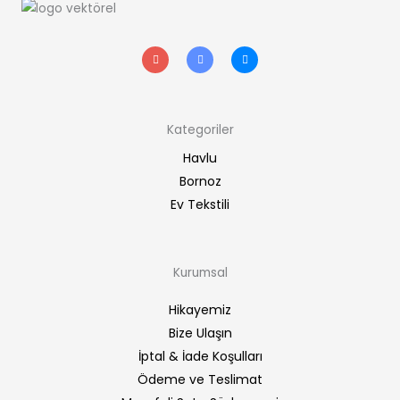
I
T
F
n
w
a
s
i
c
t
t
e
a
t
b
g
e
o
r
r
o
a
k
m
-
Kategoriler
f
Havlu
Bornoz
Ev Tekstili
Kurumsal
Hikayemiz
Bize Ulaşın
İptal & İade Koşulları
Ödeme ve Teslimat