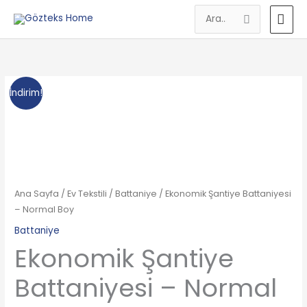
İçeriğe
AN
Search
atla
MEN
for:
Ekonomik
Orijinal
Şu
İndirim!
Şantiye
fiyat:
andaki
Battaniyesi
-
299.90₺.
fiyat:
Normal
249.90₺.
Boy
adet
Ana Sayfa
/
Ev Tekstili
/
Battaniye
/ Ekonomik Şantiye Battaniyesi
– Normal Boy
Battaniye
Ekonomik Şantiye
Battaniyesi – Normal