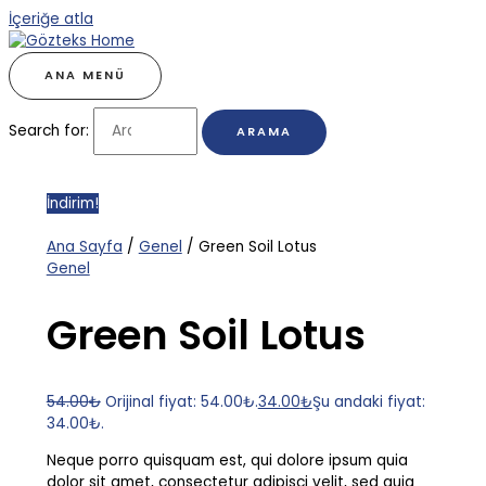
İçeriğe atla
ANA MENÜ
Search for:
İndirim!
Ana Sayfa
/
Genel
/ Green Soil Lotus
Genel
Green Soil Lotus
54.00
₺
Orijinal fiyat: 54.00₺.
34.00
₺
Şu andaki fiyat:
34.00₺.
Neque porro quisquam est, qui dolore ipsum quia
dolor sit amet, consectetur adipisci velit, sed quia