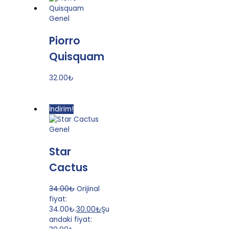
Genel
Piorro
Quisquam
32.00
₺
İndirim!
Genel
Star
Cactus
34.00
₺
Orijinal
fiyat:
34.00₺.
30.00
₺
Şu
andaki fiyat: