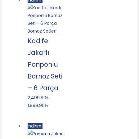
İndirim!
Bornoz Setleri
Kadife
Jakarlı
Ponponlu
Bornoz Seti
– 6 Parça
2,499.90
₺
1,999.90
₺
İndirim!