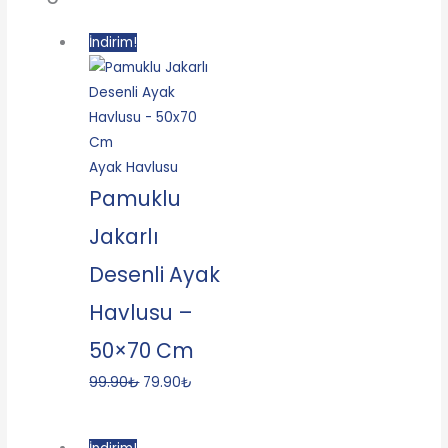
İndirim!
Ayak Havlusu
Pamuklu
Jakarlı
Desenli Ayak
Havlusu –
50×70 Cm
99.90
₺
79.90
₺